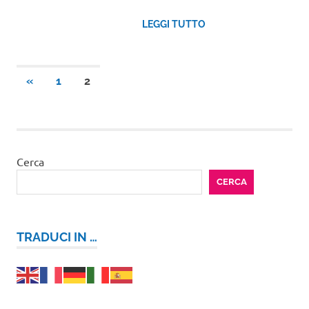
LEGGI TUTTO
Paginazione
ARTICOLI
«
1
2
PRECEDENTI
degli
articoli
Cerca
CERCA
TRADUCI IN …