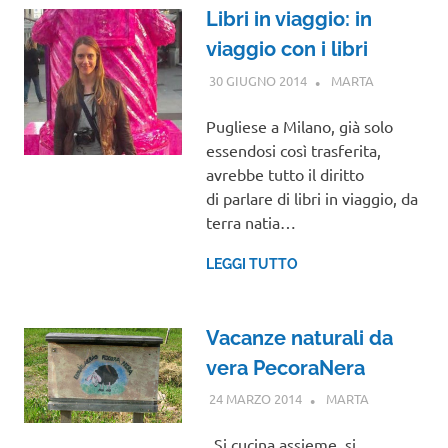
Libri in viaggio: in
viaggio con i libri
30 GIUGNO 2014
MARTA
INTERVISTE
Pugliese a Milano, già solo
essendosi così trasferita,
avrebbe tutto il diritto
di parlare di libri in viaggio, da
terra natia…
LEGGI TUTTO
Vacanze naturali da
vera PecoraNera
24 MARZO 2014
MARTA
INTERVISTE
Si cucina assieme, si