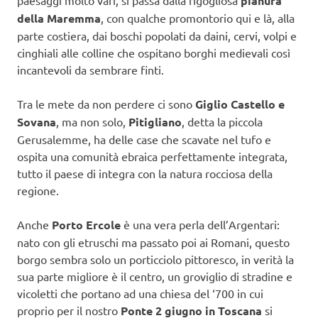
paesaggi molto vari, si passa dalla rigogliosa
pianura
della Maremma
, con qualche promontorio qui e là, alla
parte costiera, dai boschi popolati da daini, cervi, volpi e
cinghiali alle colline che ospitano borghi medievali così
incantevoli da sembrare finti.
Tra le mete da non perdere ci sono
Giglio Castello e
Sovana
, ma non solo,
Pitigliano
, detta la piccola
Gerusalemme, ha delle case che scavate nel tufo e
ospita una comunità ebraica perfettamente integrata,
tutto il paese di integra con la natura rocciosa della
regione.
Anche
Porto Ercole
è una vera perla dell’Argentari:
nato con gli etruschi ma passato poi ai Romani, questo
borgo sembra solo un porticciolo pittoresco, in verità la
sua parte migliore è il centro, un groviglio di stradine e
vicoletti che portano ad una chiesa del ‘700 in cui
proprio per il nostro
Ponte 2 giugno in Toscana
si