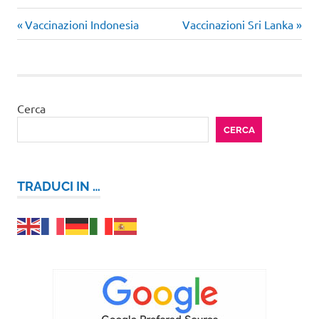
Articolo
Articolo
Navigazione
Vaccinazioni Indonesia
Vaccinazioni Sri Lanka
precedente:
successivo:
articoli
Cerca
CERCA
TRADUCI IN …