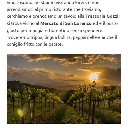
vino toscano. Se stiamo visitando Firenze non
arrendiamoci al primo ristorante che troviamo,
cerchiamo e prenotiamo un tavolo alla
Trattoria Gozzi
:
si trova vicino al
Mercato di San Lorenzo
ed è il posto
giusto per mangiare fiorentino senza spendere.
Troveremo trippa, lingua bollita, pappardelle e anche il
coniglio fritto con le patate.