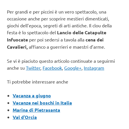
Per grandi e per piccini è un vero spettacolo, una
occasione anche per scoprire mestieri dimenticati,
giochi dell’epoca, segreti di arti antiche. Il clou della
festa è lo spettacolo del
Lancio delle Catapulte
Infuocate
per poi sedersi a tavola alla
cena dei
Cavalieri,
affianco a guerrieri e maestri d’arme.
Se vi è piaciuto questo articolo continuate a seguirmi
anche su
Twitter
,
Facebook
,
Google+
,
Instagram
Ti potrebbe interessare anche
Vacanza a giugno
Vacanze nei boschi in Italia
Marina di Pietrasanta
Val d’Orcia