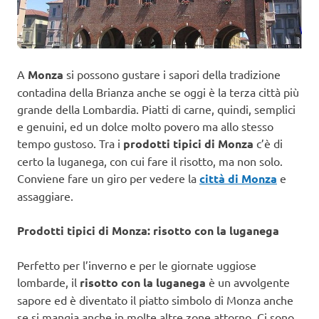
A
Monza
si possono gustare i sapori della tradizione
contadina della Brianza anche se oggi è la terza città più
grande della Lombardia. Piatti di carne, quindi, semplici
e genuini, ed un dolce molto povero ma allo stesso
tempo gustoso. Tra i
prodotti tipici di Monza
c’è di
certo la luganega, con cui fare il risotto, ma non solo.
Conviene fare un giro per vedere la
città di Monza
e
assaggiare.
Prodotti tipici di Monza: risotto con la luganega
Perfetto per l’inverno e per le giornate uggiose
lombarde, il
risotto con la luganega
è un avvolgente
sapore ed è diventato il piatto simbolo di Monza anche
se si mangia anche in molte altre zone attorno. Ci sono