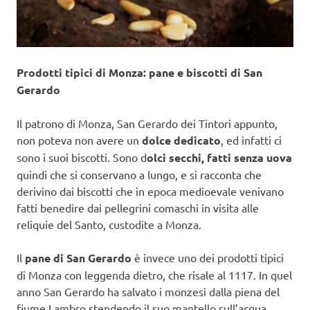
Prodotti tipici di Monza: pane e biscotti di San
Gerardo
Il patrono di Monza, San Gerardo dei Tintori appunto,
non poteva non avere un
dolce dedicato
, ed infatti ci
sono i suoi biscotti. Sono d
olci secchi, fatti senza uova
quindi che si conservano a lungo, e si racconta che
derivino dai biscotti che in epoca medioevale venivano
fatti benedire dai pellegrini comaschi in visita alle
reliquie del Santo, custodite a Monza.
Il
pane di San Gerardo
è invece uno dei prodotti tipici
di Monza con leggenda dietro, che risale al 1117. In quel
anno San Gerardo ha salvato i monzesi dalla piena del
fiume Lambro stendendo il suo mantello sull’acqua,