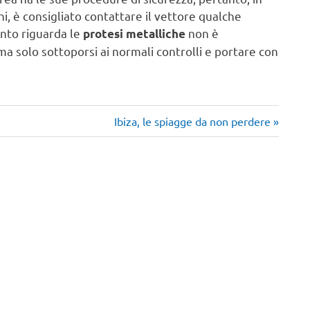
ghi, è consigliato contattare il vettore qualche
anto riguarda le
non è
protesi metalliche
a solo sottoporsi ai normali controlli e portare con
Articolo
Ibiza, le spiagge da non perdere
successivo: