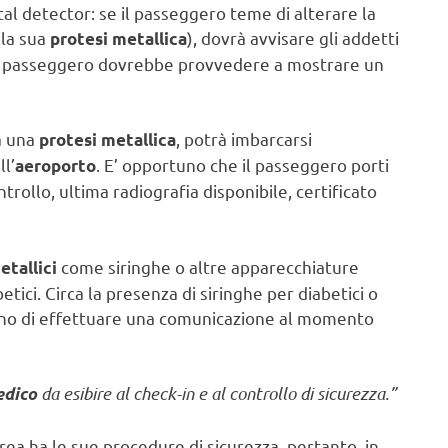
al detector: se il passeggero teme di alterare la
lla sua
), dovrà avvisare gli addetti
protesi metallica
 Il passeggero dovrebbe provvedere a mostrare un
ta una
, potrà imbarcarsi
protesi metallica
l’
. E’ opportuno che il passeggero porti
aeroporto
trollo, ultima radiografia disponibile, certificato
come siringhe o altre apparecchiature
etallici
etici. Circa la presenza di siringhe per diabetici o
cono di effettuare una comunicazione al momento
da esibire al check-in e al controllo di sicurezza.”
medico
rea ha le sue procedure di sicurezza, pertanto, in