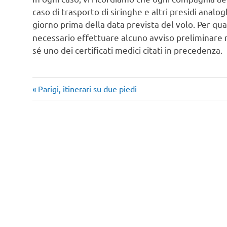
caso di trasporto di siringhe e altri presidi analo
giorno prima della data prevista del volo. Per qu
necessario effettuare alcuno avviso preliminare m
sé uno dei certificati medici citati in precedenza.
Articolo
Navigazione
Parigi, itinerari su due piedi
precedente:
articoli