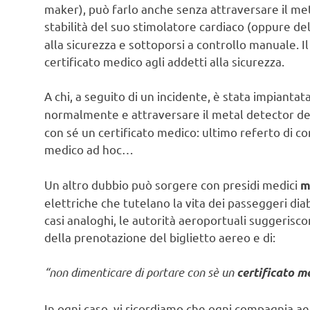
maker), può farlo anche senza attraversare il met
stabilità del suo stimolatore cardiaco (oppure de
alla sicurezza e sottoporsi a controllo manuale.
certificato medico agli addetti alla sicurezza.
A chi, a seguito di un incidente, è stata impianta
normalmente e attraversare il metal detector del
con sé un certificato medico: ultimo referto di con
medico ad hoc…
Un altro dubbio può sorgere con presidi medici
m
elettriche che tutelano la vita dei passeggeri diab
casi analoghi, le autorità aeroportuali suggeris
della prenotazione del biglietto aereo e di:
“non dimenticare di portare con sè un
certificato 
In ogni caso, vi ricordiamo che ogni compagnia ae