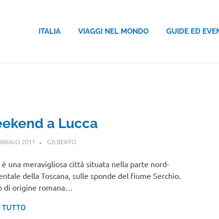
ITALIA
VIAGGI NEL MONDO
GUIDE ED EVE
ekend a Lucca
BBRAIO 2011
GILBERTO
TOSCANA
 è una meravigliosa città situata nella parte nord-
entale della Toscana, sulle sponde del fiume Serchio.
 di origine romana…
I TUTTO