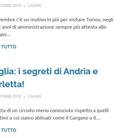
TOBRE 2010
LAURA
EVENTI
embre c’è un motivo in più per visitare Torino, negli
i anni di amministrazione sempre più attenta allo
uppo…
I TUTTO
lia: i segreti di Andria e
rletta!
TOBRE 2010
LAURA
PUGLIA
atta di un circuito meno conosciuto rispetto a quelli
timi a cui siamo abituati come il Gargano o il…
I TUTTO