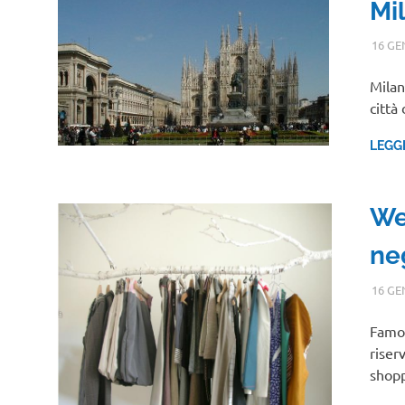
Mi
16 GE
Milan
città
LEGG
We
ne
16 GE
Famos
riser
shop