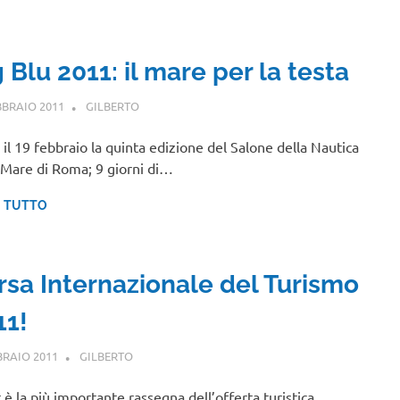
 Blu 2011: il mare per la testa
BBRAIO 2011
GILBERTO
EVENTI
a il 19 febbraio la quinta edizione del Salone della Nautica
 Mare di Roma; 9 giorni di…
I TUTTO
rsa Internazionale del Turismo
11!
BRAIO 2011
GILBERTO
EVENTI
t è la più importante rassegna dell’offerta turistica