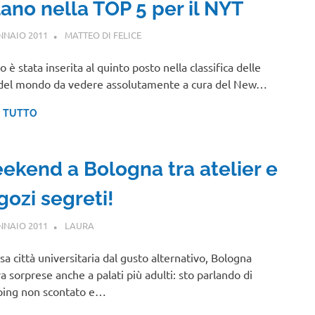
lano nella TOP 5 per il NYT
NNAIO 2011
MATTEO DI FELICE
NOTIZIE VIAGGI
,
VIAGGI NEL MONDO
o è stata inserita al quinto posto nella classifica delle
 del mondo da vedere assolutamente a cura del New…
I TUTTO
ekend a Bologna tra atelier e
gozi segreti!
NNAIO 2011
LAURA
EMILIA ROMAGNA
a città universitaria dal gusto alternativo, Bologna
va sorprese anche a palati più adulti: sto parlando di
ping non scontato e…