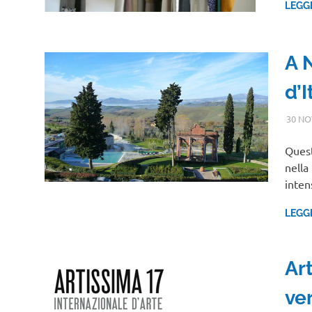
LEGG
A 
d’I
30 NO
Quest
nella
inte
LEGG
Ar
ver