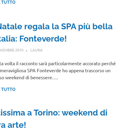
I TUTTO
Natale regala la SPA più bella
talia: Fonteverde!
VEMBRE 2010
LAURA
TOSCANA
a volta il racconto sarà particolarmente accorato perché
 meravigliosa SPA Fonteverde ho appena trascorso un
nso weekend di benessere….
I TUTTO
tissima a Torino: weekend di
a arte!