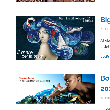
Big
13 FE
Al vi
e del
LEGG
Bo
20
6 FEB
La Bi