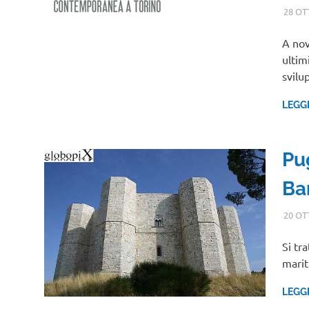
28 OT
A nov
ultim
svil
LEGG
Pug
Ba
20 OT
Si tr
marit
LEGG