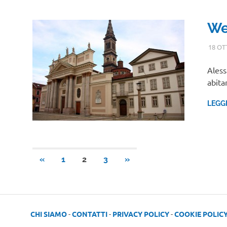
We
18 OT
Aless
abita
LEGG
Paginazione
ARTICOLI
ARTICOLI
«
1
2
3
»
PRECEDENTI
SUCCESSIVI
degli
articoli
CHI SIAMO
-
CONTATTI
-
PRIVACY POLICY
-
COOKIE POLIC