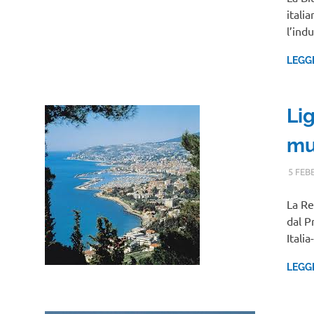
italia
l’ind
LEGG
Lig
mus
5 FEB
La Re
dal P
Itali
LEGG