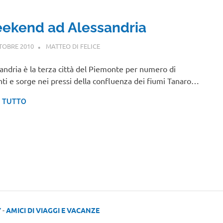
ekend ad Alessandria
TOBRE 2010
MATTEO DI FELICE
PIEMONTE
andria è la terza città del Piemonte per numero di
nti e sorge nei pressi della confluenza dei fiumi Tanaro…
I TUTTO
Y
-
AMICI DI VIAGGI E VACANZE