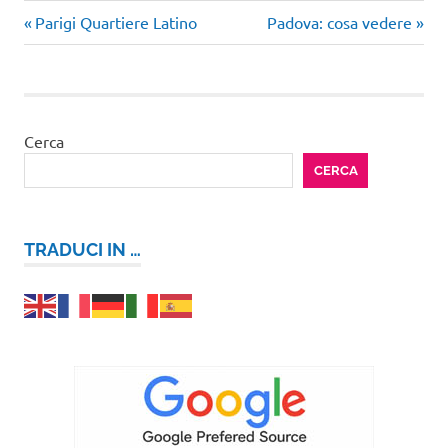
Articolo
Articolo
Navigazione
Parigi Quartiere Latino
Padova: cosa vedere
precedente:
successivo:
articoli
Cerca
CERCA
TRADUCI IN …