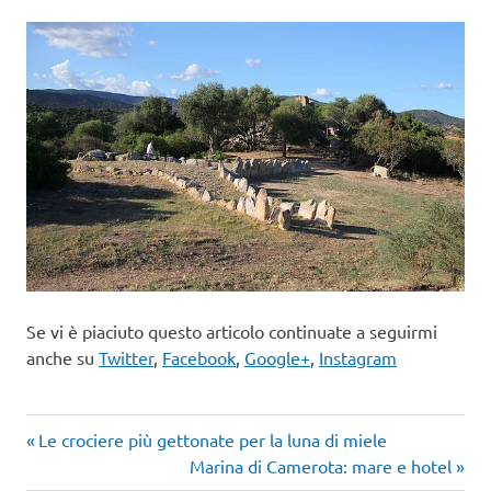
Se vi è piaciuto questo articolo continuate a seguirmi
anche su
Twitter
,
Facebook
,
Google+
,
Instagram
Articolo
Navigazione
Le crociere più gettonate per la luna di miele
precedente:
Articolo
Marina di Camerota: mare e hotel
successivo: