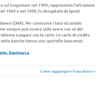
uata sul lungomare nel 1909, rappresenta l’attrazione
 nel 1964 e nel 1998, fu decapitata da ignoti.
 danesi (DKK). Per conoscere i tassi di cambio
ome sempre può essere utile avere con sé del
blema a pagare con le carte. Le carte di credito
e delle banche hanno uno sportello bancomat.
holm, Danimarca
Articolo
Come raggiungere Francoforte
successivo: