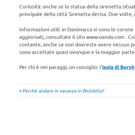
Curiosità: anche se la statua della sirenetta sit
principale della città Sirenetta derisa. Due volte,
Informazioni utili: in Danimarca vi sono le corone
aggiornati, consultate il sito www.oanda.com . C
contante, anche se non dovreste avere nessun pro
sono accettate quasi ovunque e la maggior part
Per chi è nei paraggi, un consiglio: l’
Isola di Born
Articolo
Navigazione
Perché andare in vacanza in Bicicletta?
precedente:
articoli