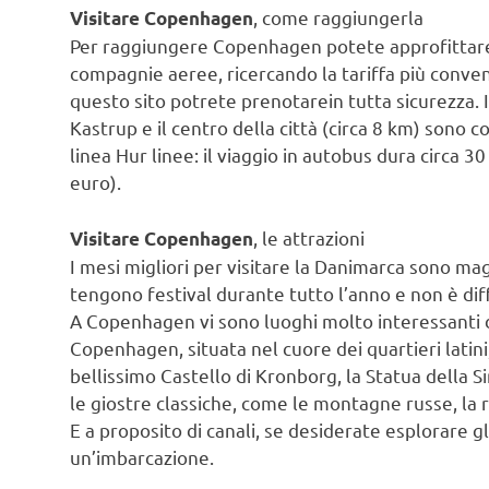
, come raggiungerla
Visitare Copenhagen
Per raggiungere Copenhagen potete approfittare d
compagnie aeree, ricercando la tariffa più conven
questo sito potrete prenotarein tutta sicurezza.
Kastrup e il centro della città (circa 8 km) sono c
linea Hur linee: il viaggio in autobus dura circa 3
euro).
, le attrazioni
Visitare Copenhagen
I mesi migliori per visitare la Danimarca sono ma
tengono festival durante tutto l’anno e non è dif
A Copenhagen vi sono luoghi molto interessanti d
Copenhagen, situata nel cuore dei quartieri latini,
bellissimo Castello di Kronborg, la Statua della Sir
le giostre classiche, come le montagne russe, la 
E a proposito di canali, se desiderate esplorare gl
un’imbarcazione.