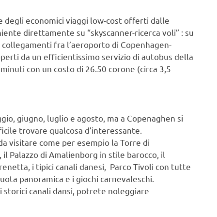
egli economici viaggi low-cost offerti dalle
iente direttamente su “skyscanner-ricerca voli” : su
 I collegamenti fra l’aeroporto di Copenhagen-
operti da un efficientissimo servizio di autobus della
0 minuti con un costo di 26.50 corone (circa 3,5
ggio, giugno, luglio e agosto, ma a Copenaghen si
ficile trovare qualcosa d’interessante.
a visitare come per esempio la Torre di
 il Palazzo di Amalienborg in stile barocco, il
enetta, i tipici canali danesi, Parco Tivoli con tutte
ruota panoramica e i giochi carnevaleschi.
i storici canali dansi, potrete noleggiare