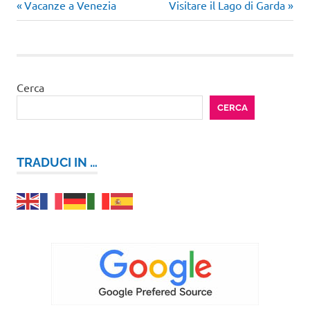
Articolo
Articolo
Navigazione
Vacanze a Venezia
Visitare il Lago di Garda
precedente:
successivo:
articoli
Cerca
CERCA
TRADUCI IN …